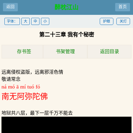
醉枕江山
返回
首页
字体：
大
中
小
护眼
关灯
第二十三章 我有个秘密
存书签
书架管理
返回目录
远离侵权盗版，远离邪淫色情
敬请常念
ná mó ā mí tuó fó
南无阿弥陀佛
地狱共八层，最下一层千万不能去