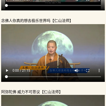
念佛人你真的想去极乐世界吗【仁山法师】
阿弥陀佛 威力不可思议【仁山法师】