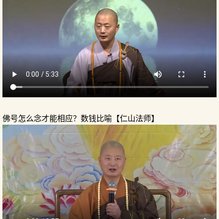
佛号怎么念才能相应？数钱比喻【仁山法师】