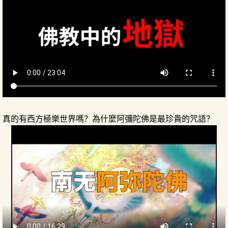
真的有西方極樂世界嗎？為什麼阿彌陀佛是最珍貴的咒語？