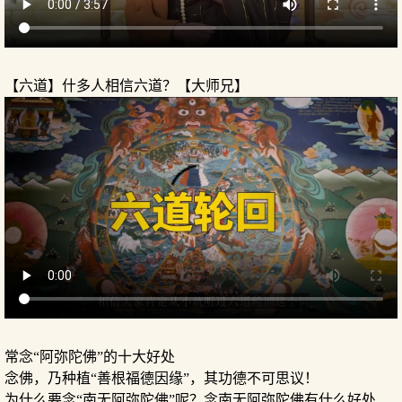
【六道】什多人相信六道？【大师兄】
常念“阿弥陀佛”的十大好处
念佛，乃种植“善根福德因缘”，其功德不可思议！
为什么要念“南无阿弥陀佛”呢？念南无阿弥陀佛有什么好处