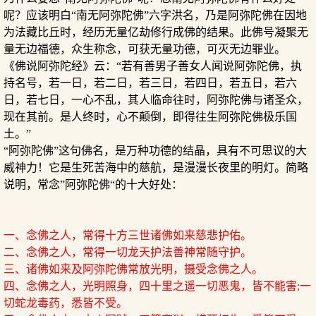
呢？应该明白“南无阿弥陀佛”六字洪名，乃是阿弥陀佛在因地
为法藏比丘时，经历无量亿劫修行成佛的结果。此佛号凝聚无
量无边福德，众生称念，可获无量功德，可灭无边罪业。
《佛说阿弥陀经》云：“若有善男子善女人闻说阿弥陀佛，执
持名号，若一日，若二日，若三日，若四日，若五日，若六
日，若七日，一心不乱，其人临命往时，阿弥陀佛与诸圣众，
现在其前。是人终时，心不颠倒，即得往生阿弥陀佛极乐国
土。”
“阿弥陀佛”这句佛名，是万种功德的结晶，具有不可思议的大
威神力！它是生死苦海中的慈航，是漫漫长夜里的明灯。简略
说明，常念”阿弥陀佛“的十大好处：
一、念佛之人，常得十方三世诸佛如来慈悲护佑。
二、念佛之人，常得一切龙天护法善神常随守护。
三、诸佛如来及阿弥陀佛常放光明，摄受念佛之人。
四、念佛之人，光明照身，四十里之遥一切恶鬼，皆不能害;一
切蛇龙毒药，悉皆不受。