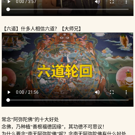
【六道】什多人相信六道？【大师兄】
常念“阿弥陀佛”的十大好处
念佛，乃种植“善根福德因缘”，其功德不可思议！
为什么要念“南无阿弥陀佛”呢？念南无阿弥陀佛有什么好处