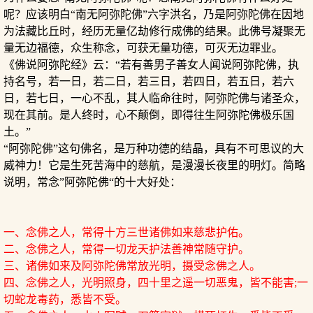
呢？应该明白“南无阿弥陀佛”六字洪名，乃是阿弥陀佛在因地
为法藏比丘时，经历无量亿劫修行成佛的结果。此佛号凝聚无
量无边福德，众生称念，可获无量功德，可灭无边罪业。
《佛说阿弥陀经》云：“若有善男子善女人闻说阿弥陀佛，执
持名号，若一日，若二日，若三日，若四日，若五日，若六
日，若七日，一心不乱，其人临命往时，阿弥陀佛与诸圣众，
现在其前。是人终时，心不颠倒，即得往生阿弥陀佛极乐国
土。”
“阿弥陀佛”这句佛名，是万种功德的结晶，具有不可思议的大
威神力！它是生死苦海中的慈航，是漫漫长夜里的明灯。简略
说明，常念”阿弥陀佛“的十大好处：
一、念佛之人，常得十方三世诸佛如来慈悲护佑。
二、念佛之人，常得一切龙天护法善神常随守护。
三、诸佛如来及阿弥陀佛常放光明，摄受念佛之人。
四、念佛之人，光明照身，四十里之遥一切恶鬼，皆不能害;一
切蛇龙毒药，悉皆不受。