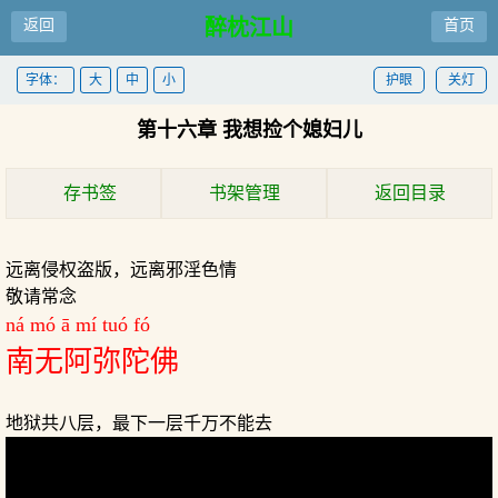
醉枕江山
返回
首页
字体：
大
中
小
护眼
关灯
第十六章 我想捡个媳妇儿
存书签
书架管理
返回目录
远离侵权盗版，远离邪淫色情
敬请常念
ná mó ā mí tuó fó
南无阿弥陀佛
地狱共八层，最下一层千万不能去