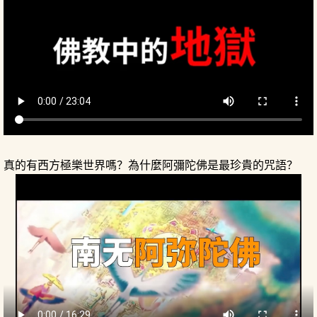
真的有西方極樂世界嗎？為什麼阿彌陀佛是最珍貴的咒語？