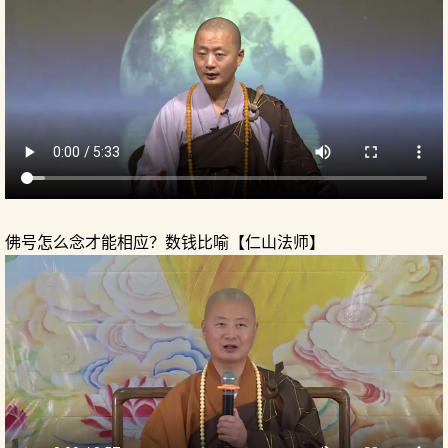
佛号怎么念才能相应？数钱比喻【仁山法师】