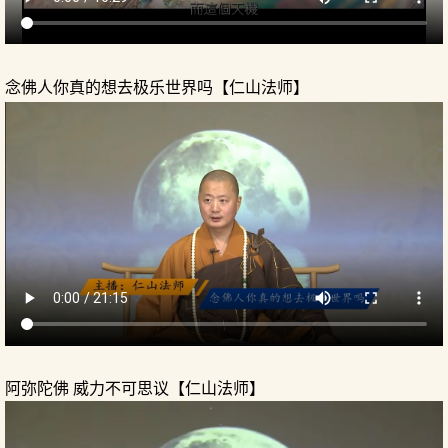
念佛人你真的想去极乐世界吗【仁山法师】
阿弥陀佛 威力不可思议【仁山法师】