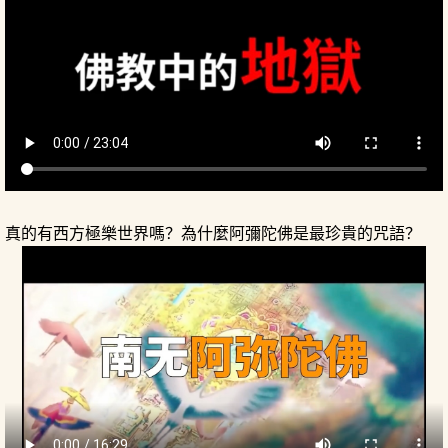
真的有西方極樂世界嗎？為什麼阿彌陀佛是最珍貴的咒語？