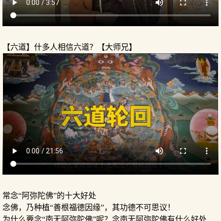
【六道】什多人相信六道？【大师兄】
常念“阿弥陀佛”的十大好处
念佛，乃种植“善根福德因缘”，其功德不可思议！
为什么要念“南无阿弥陀佛”呢？念南无阿弥陀佛有什么好处