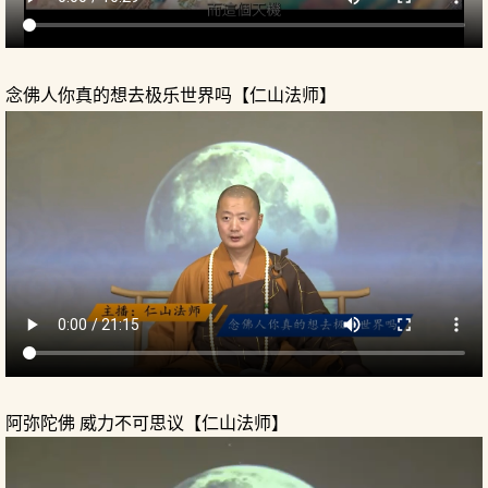
念佛人你真的想去极乐世界吗【仁山法师】
阿弥陀佛 威力不可思议【仁山法师】