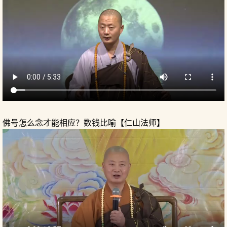
佛号怎么念才能相应？数钱比喻【仁山法师】