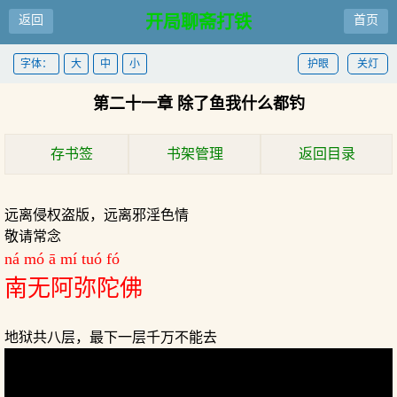
开局聊斋打铁
返回
首页
十五年
字体：
大
中
小
护眼
关灯
第二十一章 除了鱼我什么都钓
存书签
书架管理
返回目录
远离侵权盗版，远离邪淫色情
敬请常念
ná mó ā mí tuó fó
南无阿弥陀佛
地狱共八层，最下一层千万不能去