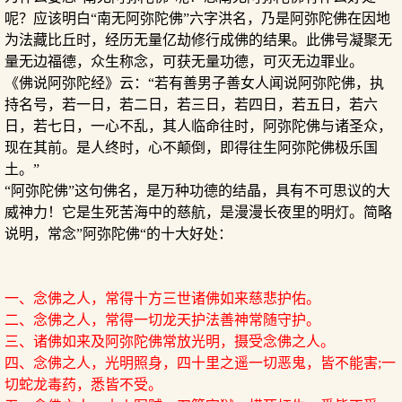
呢？应该明白“南无阿弥陀佛”六字洪名，乃是阿弥陀佛在因地
为法藏比丘时，经历无量亿劫修行成佛的结果。此佛号凝聚无
量无边福德，众生称念，可获无量功德，可灭无边罪业。
《佛说阿弥陀经》云：“若有善男子善女人闻说阿弥陀佛，执
持名号，若一日，若二日，若三日，若四日，若五日，若六
日，若七日，一心不乱，其人临命往时，阿弥陀佛与诸圣众，
现在其前。是人终时，心不颠倒，即得往生阿弥陀佛极乐国
土。”
“阿弥陀佛”这句佛名，是万种功德的结晶，具有不可思议的大
威神力！它是生死苦海中的慈航，是漫漫长夜里的明灯。简略
说明，常念”阿弥陀佛“的十大好处：
一、念佛之人，常得十方三世诸佛如来慈悲护佑。
二、念佛之人，常得一切龙天护法善神常随守护。
三、诸佛如来及阿弥陀佛常放光明，摄受念佛之人。
四、念佛之人，光明照身，四十里之遥一切恶鬼，皆不能害;一
切蛇龙毒药，悉皆不受。